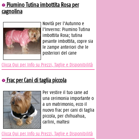
Piumino Tutina imbottita Rosa per
cagnolina
Novità per l'Autunno e
l'Inverno: Piumino Tutina
imbottita Rosa; tutina
pesante imbottita, copre sia
le zampe anteriori che le
posteriori del cane
Clicca Qui per Info su Prezzi, Taglie e Disponibilità
Frac per Cani di taglia piccola
Per vestire il tuo cane ad
una cerimonia importante o
a un matrimonio, ecco il
nuovo frac per cani di taglia
piccola, per chihuahua,
carlini, maltesi
Clicca Qui per Info su Prezzi, Taglie e Disponibilità