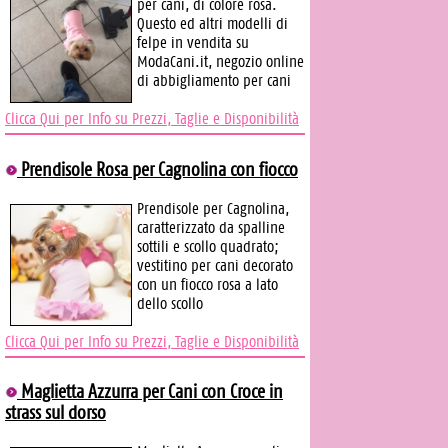
per cani, di colore rosa.
Questo ed altri modelli di
felpe in vendita su
ModaCani.it, negozio online
di abbigliamento per cani
Clicca Qui per Info su Prezzi, Taglie e Disponibilità
Prendisole Rosa per Cagnolina con fiocco
Prendisole per Cagnolina,
caratterizzato da spalline
sottili e scollo quadrato;
vestitino per cani decorato
con un fiocco rosa a lato
dello scollo
Clicca Qui per Info su Prezzi, Taglie e Disponibilità
Maglietta Azzurra per Cani con Croce in
strass sul dorso