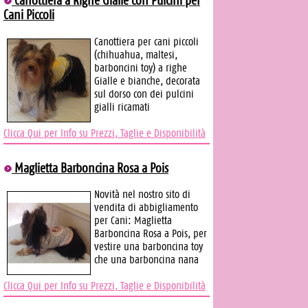
Canottiera a Righe Gialle con Pulcini per
Cani Piccoli
Canottiera per cani piccoli
(chihuahua, maltesi,
barboncini toy) a righe
Gialle e bianche, decorata
sul dorso con dei pulcini
gialli ricamati
Clicca Qui per Info su Prezzi, Taglie e Disponibilità
Maglietta Barboncina Rosa a Pois
Novità nel nostro sito di
vendita di abbigliamento
per Cani: Maglietta
Barboncina Rosa a Pois, per
vestire una barboncina toy
che una barboncina nana
Clicca Qui per Info su Prezzi, Taglie e Disponibilità