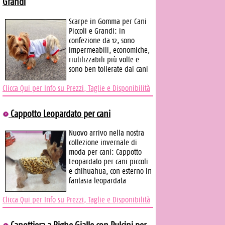
Grandi
Scarpe in Gomma per Cani
Piccoli e Grandi: in
confezione da 12, sono
impermeabili, economiche,
riutilizzabili più volte e
sono ben tollerate dai cani
Clicca Qui per Info su Prezzi, Taglie e Disponibilità
Cappotto Leopardato per cani
Nuovo arrivo nella nostra
collezione invernale di
moda per cani: Cappotto
Leopardato per cani piccoli
e chihuahua, con esterno in
fantasia leopardata
Clicca Qui per Info su Prezzi, Taglie e Disponibilità