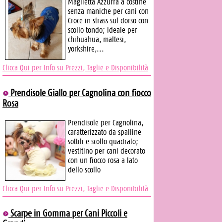
Maglietta Azzurra a costine
senza maniche per cani con
Croce in strass sul dorso con
scollo tondo; ideale per
chihuahua, maltesi,
yorkshire,...
Clicca Qui per Info su Prezzi, Taglie e Disponibilità
Prendisole Giallo per Cagnolina con fiocco
Rosa
Prendisole per Cagnolina,
caratterizzato da spalline
sottili e scollo quadrato;
vestitino per cani decorato
con un fiocco rosa a lato
dello scollo
Clicca Qui per Info su Prezzi, Taglie e Disponibilità
Scarpe in Gomma per Cani Piccoli e