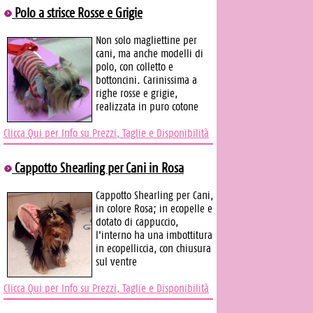
Polo a strisce Rosse e Grigie
Non solo magliettine per
cani, ma anche modelli di
polo, con colletto e
bottoncini. Carinissima a
righe rosse e grigie,
realizzata in puro cotone
Clicca Qui per Info su Prezzi, Taglie e Disponibilità
Cappotto Shearling per Cani in Rosa
Cappotto Shearling per Cani,
in colore Rosa; in ecopelle e
dotato di cappuccio,
l'interno ha una imbottitura
in ecopelliccia, con chiusura
sul ventre
Clicca Qui per Info su Prezzi, Taglie e Disponibilità